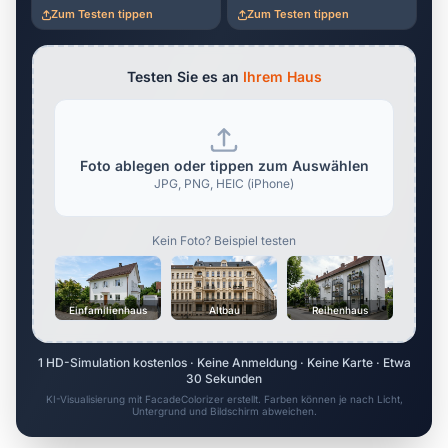
Zum Testen tippen
Zum Testen tippen
Testen Sie es an
Ihrem Haus
Foto ablegen oder tippen zum Auswählen
JPG, PNG, HEIC (iPhone)
Kein Foto? Beispiel testen
Einfamilienhaus
Altbau
Reihenhaus
1 HD-Simulation kostenlos · Keine Anmeldung · Keine Karte · Etwa
30 Sekunden
KI-Visualisierung mit FacadeColorizer erstellt. Farben können je nach Licht,
Untergrund und Bildschirm abweichen.