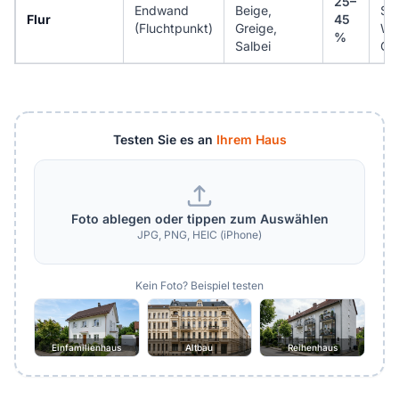
25–
Endwand
Beige,
Sc
Flur
45
(Fluchtpunkt)
Greige,
Wo
%
Salbei
Gr
Testen Sie es an
Ihrem Haus
Foto ablegen oder tippen zum Auswählen
JPG, PNG, HEIC (iPhone)
Kein Foto? Beispiel testen
Einfamilienhaus
Altbau
Reihenhaus