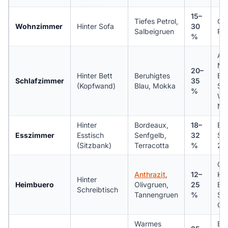
15–
Tiefes Petrol,
Ca
Wohnzimmer
Hinter Sofa
30
Salbeigruen
Pet
%
Alp
Mo
20–
Hinter Bett
Beruhigtes
Edi
Schlafzimmer
35
(Kopfwand)
Blau, Mokka
Sc
%
Wo
Na
Hinter
Bordeaux,
18–
Bri
Esszimmer
Esstisch
Senfgelb,
32
Se
(Sitzbank)
Terracotta
%
21
Ca
Anthrazit
,
12–
Kup
Hinter
Heimbuero
Olivgruen,
25
Br
Schreibtisch
Tannengruen
%
Sch
Oli
Warmes
Edi