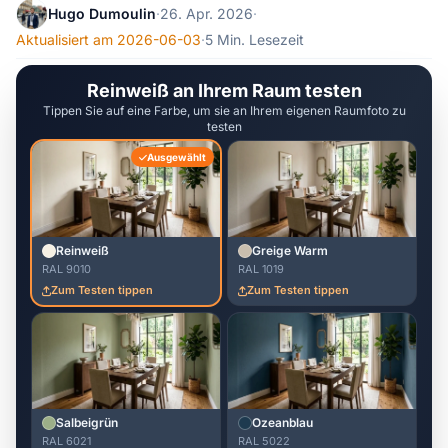
Hugo Dumoulin
·
26. Apr. 2026
·
Aktualisiert am 2026-06-03
·
5 Min. Lesezeit
Reinweiß an Ihrem Raum testen
Tippen Sie auf eine Farbe, um sie an Ihrem eigenen Raumfoto zu
testen
Ausgewählt
Reinweiß
Greige Warm
RAL 9010
RAL 1019
Zum Testen tippen
Zum Testen tippen
Salbeigrün
Ozeanblau
RAL 6021
RAL 5022