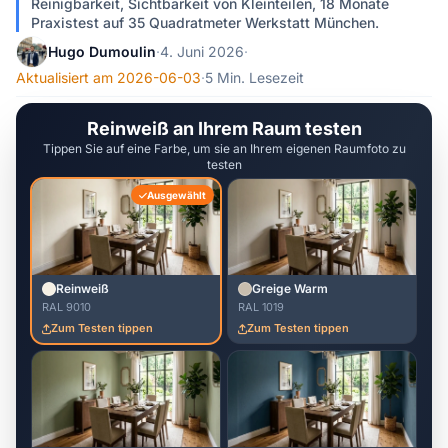
Reinigbarkeit, Sichtbarkeit von Kleinteilen, 18 Monate
Praxistest auf 35 Quadratmeter Werkstatt München.
Hugo Dumoulin
·
4. Juni 2026
·
Aktualisiert am 2026-06-03
·
5 Min. Lesezeit
Reinweiß an Ihrem Raum testen
Tippen Sie auf eine Farbe, um sie an Ihrem eigenen Raumfoto zu
testen
Ausgewählt
Reinweiß
Greige Warm
RAL 9010
RAL 1019
Zum Testen tippen
Zum Testen tippen