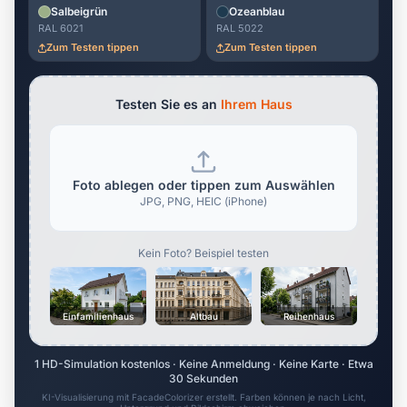
Salbeigrün
Ozeanblau
RAL 6021
RAL 5022
Zum Testen tippen
Zum Testen tippen
Testen Sie es an
Ihrem Haus
Foto ablegen oder tippen zum Auswählen
JPG, PNG, HEIC (iPhone)
Kein Foto? Beispiel testen
Einfamilienhaus
Altbau
Reihenhaus
1 HD-Simulation kostenlos · Keine Anmeldung · Keine Karte · Etwa
30 Sekunden
KI-Visualisierung mit FacadeColorizer erstellt. Farben können je nach Licht,