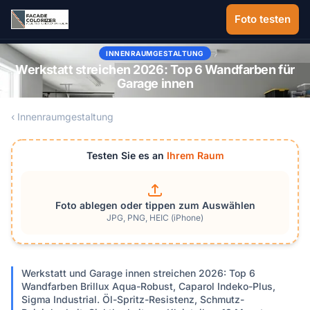
Zum Hauptinhalt springen
Foto testen
INNENRAUMGESTALTUNG
Werkstatt streichen 2026: Top 6 Wandfarben für
Garage innen
‹ Innenraumgestaltung
Testen Sie es an
Ihrem Raum
Foto ablegen oder tippen zum Auswählen
JPG, PNG, HEIC (iPhone)
Werkstatt und Garage innen streichen 2026: Top 6
Wandfarben Brillux Aqua-Robust, Caparol Indeko-Plus,
Sigma Industrial. Öl-Spritz-Resistenz, Schmutz-