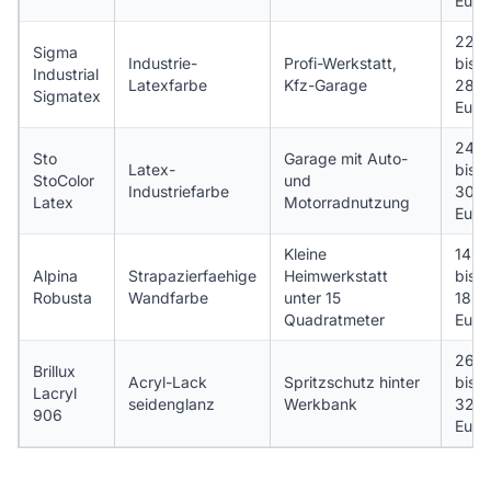
Euro
22
Sigma
Industrie-
Profi-Werkstatt,
bis
Industrial
Latexfarbe
Kfz-Garage
28
Sigmatex
Euro
24
Sto
Garage mit Auto-
Latex-
bis
StoColor
und
Industriefarbe
30
Latex
Motorradnutzung
Euro
Kleine
14
Alpina
Strapazierfaehige
Heimwerkstatt
bis
Robusta
Wandfarbe
unter 15
18
Quadratmeter
Euro
26
Brillux
Acryl-Lack
Spritzschutz hinter
bis
Lacryl
seidenglanz
Werkbank
32
906
Euro