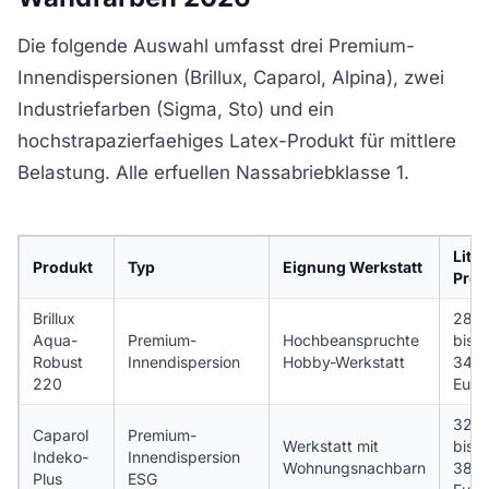
Die folgende Auswahl umfasst drei Premium-
Innendispersionen (Brillux, Caparol, Alpina), zwei
Industriefarben (Sigma, Sto) und ein
hochstrapazierfaehiges Latex-Produkt für mittlere
Belastung. Alle erfuellen Nassabriebklasse 1.
Liter
Produkt
Typ
Eignung Werkstatt
Prei
Brillux
28
Aqua-
Premium-
Hochbeanspruchte
bis
Robust
Innendispersion
Hobby-Werkstatt
34
220
Euro
32
Caparol
Premium-
Werkstatt mit
bis
Indeko-
Innendispersion
Wohnungsnachbarn
38
Plus
ESG