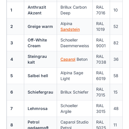
Anthrazit
Brillux Carbon
RAL
1
10
Akzent
Deep
7016
Alpina
RAL
2
Greige warm
52
Sandstein
1019
Off-White
Schoeller
RAL
3
82
Cream
Daemmerweiss
9001
Steingrau
RAL
4
Caparol
Beton
36
kalt
7038
Alpina Sage
RAL
5
Salbei hell
58
Light
6019
RAL
6
Schiefergrau
Brillux Schiefer
15
7015
Schoeller
RAL
7
Lehmrosa
48
Argile
3015
Petrol
Caparol Studio
RAL
8
11
gedaempft
Petrol
5025