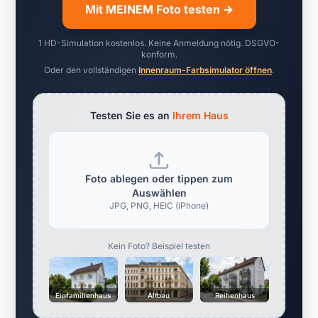
Mit MEINEM Foto testen →
1 HD-Simulation kostenlos. Keine Anmeldung nötig. DSGVO-
konform.
Oder den vollständigen
Innenraum-Farbsimulator öffnen
.
Testen Sie es an
Ihrem Haus
Foto ablegen oder tippen zum
Auswählen
JPG, PNG, HEIC (iPhone)
Kein Foto? Beispiel testen
Einfamilienhaus
Altbau
Reihenhaus