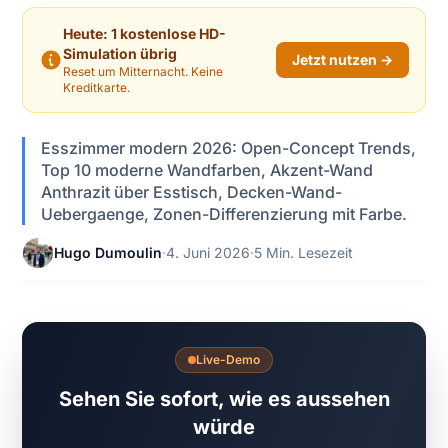
Heute: 1 kostenlose HD-
Simulation übrig
Jetzt nutzen →
Reset um Mitternacht. Keine
Kreditkarte.
Esszimmer modern 2026: Open-Concept Trends,
Top 10 moderne Wandfarben, Akzent-Wand
Anthrazit über Esstisch, Decken-Wand-
Uebergaenge, Zonen-Differenzierung mit Farbe.
Hugo Dumoulin
·
4. Juni 2026
·
5 Min. Lesezeit
Live-Demo
Sehen Sie sofort, wie es aussehen
würde