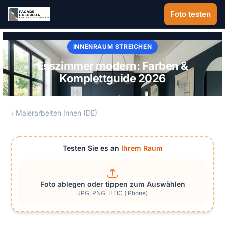
Zum Hauptinhalt springen
Foto testen
INNENRAUM STREICHEN
Esszimmer modern: Farben &
Komplettguide 2026
‹ Malerarbeiten Innen (DE)
Testen Sie es an
Ihrem Raum
Foto ablegen oder tippen zum Auswählen
JPG, PNG, HEIC (iPhone)