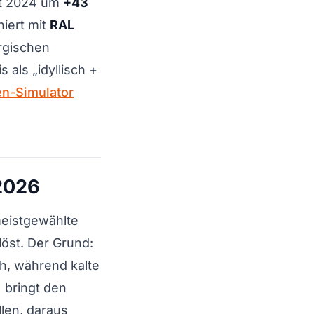
eit 2024 um
+43
iert mit
RAL
rgischen
als „idyllisch +
n-Simulator
 2026
meistgewählte
öst. Der Grund:
h, während kalte
 bringt den
llen, daraus