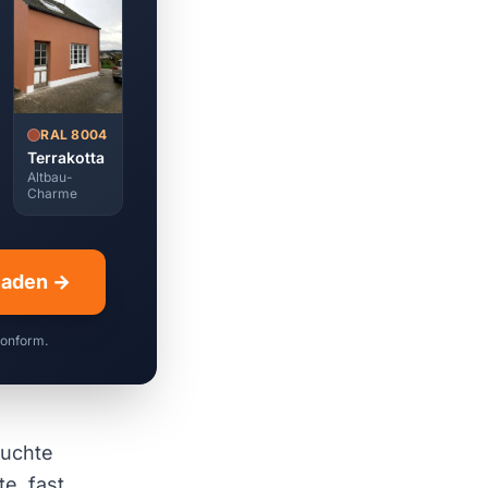
RAL 8004
Terrakotta
Altbau-
Charme
hladen →
konform.
suchte
e, fast