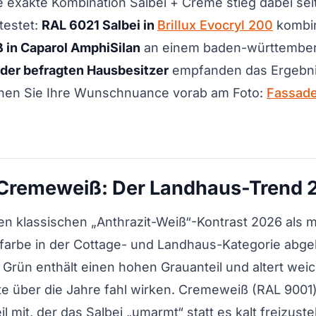
e exakte Kombination Salbei + Creme stieg dabei s
testet:
RAL 6021 Salbei in
Brillux Evocryl 200
kombin
in Caparol AmphiSilan
an einem baden-württembe
der befragten Hausbesitzer
empfanden das Ergebnis 
ichen Sie Ihre Wunschnuance vorab am Foto:
Fassade
+ Cremeweiß: Der Landhaus-Trend
en klassischen „Anthrazit-Weiß“-Kontrast 2026 als 
arbe in der Cottage- und Landhaus-Kategorie abgel
rün enthält einen hohen Grauanteil und altert weic
e über die Jahre fahl wirken. Cremeweiß (RAL 9001)
l mit, der das Salbei „umarmt“ statt es kalt freizuste