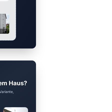
rem Haus?
Variante,