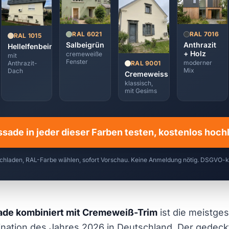
RAL 7016
RAL 6021
RAL 1015
Anthrazit
Salbeigrün
Hellelfenbein
+ Holz
cremeweiße
mit
Fenster
moderner
RAL 9001
Anthrazit-
Mix
Dach
Cremeweiss
klassisch,
mit Gesims
ssade in jeder dieser Farben testen, kostenlos hoc
chladen, RAL-Farbe wählen, sofort Vorschau. Keine Anmeldung nötig. DSGVO-
de kombiniert mit Cremeweiß-Trim
ist die meistge
ation des Jahres 2026 in Deutschland. Der gedeckt