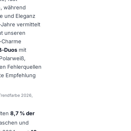
h, während
e und Eleganz
-Jahre vermittelt
aut unseren
n-Charme
iß-Duos
mit
Polarweiß,
hen Fehlerquellen
tete Empfehlung
 Trendfarbe 2026,
lten
8,7 % der
Faschen und