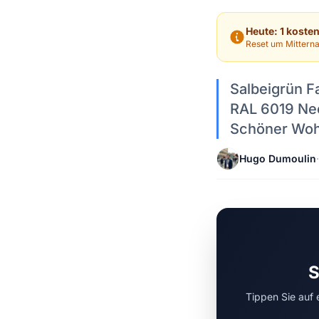
Heute: 1 koste
Reset um Mitterna
Salbeigrün F
RAL 6019 Neo
Schöner Wohn
Hugo Dumoulin
·
S
Tippen Sie auf