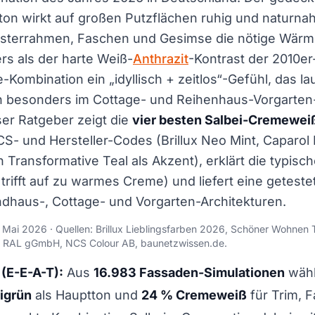
ton wirkt auf großen Putzflächen ruhig und naturna
sterrahmen, Faschen und Gesimse die nötige Wärm
rs als der harte Weiß-
Anthrazit
-Kontrast der 2010er
-Kombination ein „idyllisch + zeitlos“-Gefühl, das l
n besonders im Cottage- und Reihenhaus-Vorgarte
eser Ratgeber zeigt die
vier besten Salbei-Cremewe
S- und Hersteller-Codes (Brillux Neo Mint, Caparol 
ransformative Teal als Akzent), erklärt die typisc
i trifft auf zu warmes Creme) und liefert eine getes
ndhaus-, Cottage- und Vorgarten-Architekturen.
: Mai 2026 · Quellen: Brillux Lieblingsfarben 2026, Schöner Wohnen
, RAL gGmbH, NCS Colour AB, baunetzwissen.de.
(E-E-A-T):
Aus
16.983 Fassaden-Simulationen
wäh
igrün
als Hauptton und
24 % Cremeweiß
für Trim, 