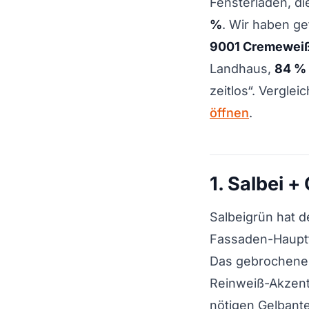
Fensterläden, di
%
. Wir haben ge
9001 Cremeweiß 
Landhaus,
84 % 
zeitlos“. Vergle
öffnen
.
1. Salbei 
Salbeigrün hat d
Fassaden-Hauptf
Das gebrochene G
Reinweiß-Akzent
nötigen Gelbantei