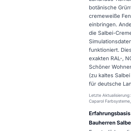
botänische Grün
cremeweiße Fen
einbringen. Ande
die Salbei-Creme
Simulationsdate
funktioniert. Di
exakten RAL-, NC
Schöner Wohnen T
(zu kaltes Salbe
für deutsche La
Letzte Aktualisierung
Caparol Farbsysteme
Erfahrungsbasis 
Bauherren Salbe