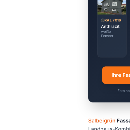
RAL 7016
Anthrazit
weiße
Fenster
Ihre Fa
Foto ho
Salbeigrün
Fassa
Landhaus-Kombin