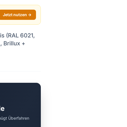
Jetzt nutzen →
s (RAL 6021,
 Brillux +
de
nügt Überfahren