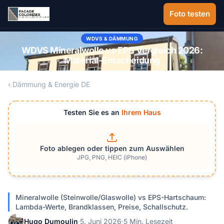
Zum Hauptinhalt springen
Foto testen
WDVS & DÄMMUNG
WDVS Mineralwolle vs EPS Vergleich 2026:
Material-Entscheidung
‹ Dämmung & Energie DE
Testen Sie es an
Ihrem Haus
Foto ablegen oder tippen zum Auswählen
JPG, PNG, HEIC (iPhone)
Mineralwolle (Steinwolle/Glaswolle) vs EPS-Hartschaum:
Lambda-Werte, Brandklassen, Preise, Schallschutz.
Hugo Dumoulin
·
5. Juni 2026
·
5 Min. Lesezeit