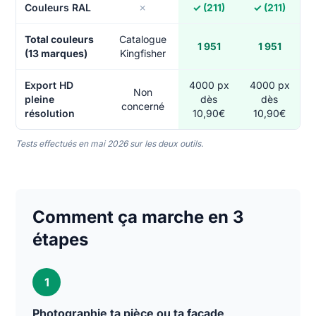
Couleurs RAL
✗
✓ (211)
✓ (211)
Total couleurs
Catalogue
1 951
1 951
(13 marques)
Kingfisher
Export HD
4000 px
4000 px
Non
pleine
dès
dès
concerné
résolution
10,90€
10,90€
Tests effectués en mai 2026 sur les deux outils.
Comment ça marche en 3
étapes
1
Photographie ta pièce ou ta façade