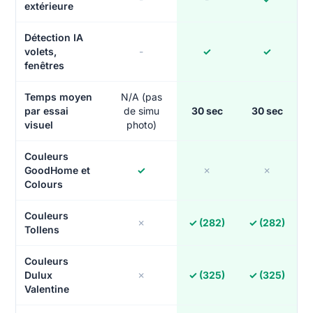
extérieure
Détection IA
volets,
-
✓
✓
fenêtres
Temps moyen
N/A (pas
par essai
de simu
30 sec
30 sec
visuel
photo)
Couleurs
GoodHome et
✓
✗
✗
Colours
Couleurs
✗
✓ (282)
✓ (282)
Tollens
Couleurs
Dulux
✗
✓ (325)
✓ (325)
Valentine