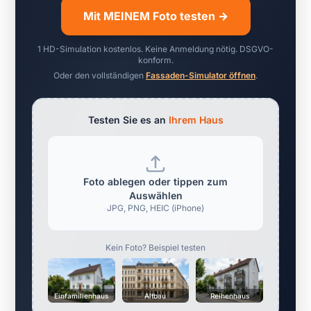
Mit MEINEM Foto testen →
1 HD-Simulation kostenlos. Keine Anmeldung nötig. DSGVO-
konform.
Oder den vollständigen
Fassaden-Simulator öffnen
.
Testen Sie es an
Ihrem Haus
Foto ablegen oder tippen zum
Auswählen
JPG, PNG, HEIC (iPhone)
Kein Foto? Beispiel testen
Einfamilienhaus
Altbau
Reihenhaus