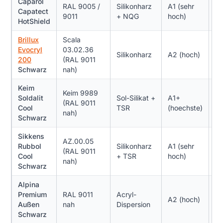
Caparol
RAL 9005 /
Silikonharz
A1 (sehr
J
Capatect
9011
+ NQG
hoch)
bi
HotShield
Brillux
Scala
N
Evocryl
03.02.36
Silikonharz
A2 (hoch)
>=
200
(RAL 9011
(S
Schwarz
nah)
Keim
Keim 9989
Mi
Soldalit
Sol-Silikat +
A1+
(RAL 9011
W
Cool
TSR
(hoechste)
nah)
H
Schwarz
Sikkens
AZ.00.05
Rubbol
Silikonharz
A1 (sehr
J
(RAL 9011
Cool
+ TSR
hoch)
bi
nah)
Schwarz
Alpina
Premium
RAL 9011
Acryl-
Ni
A2 (hoch)
Außen
nah
Dispersion
em
Schwarz