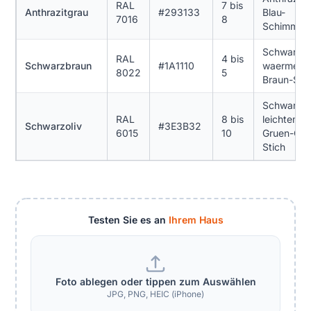
RAL
7 bis
Anthrazitgrau
#293133
Blau-
7016
8
Schimmer
Schwarz m
RAL
4 bis
Schwarzbraun
#1A1110
waermen
8022
5
Braun-Stic
Schwarz m
RAL
8 bis
leichtem
Schwarzoliv
#3E3B32
6015
10
Gruen-Oliv
Stich
Testen Sie es an
Ihrem Haus
Foto ablegen oder tippen zum Auswählen
JPG, PNG, HEIC (iPhone)