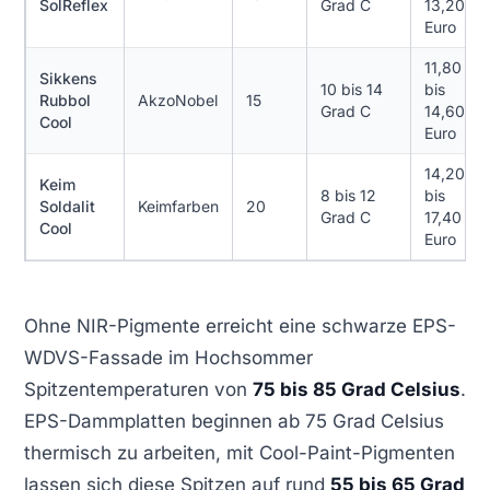
SolReflex
Grad C
13,20
Euro
11,80
Sikkens
10 bis 14
bis
Rubbol
AkzoNobel
15
Grad C
14,60
Cool
Euro
14,20
Keim
8 bis 12
bis
Soldalit
Keimfarben
20
Grad C
17,40
Cool
Euro
Ohne NIR-Pigmente erreicht eine schwarze EPS-
WDVS-Fassade im Hochsommer
Spitzentemperaturen von
75 bis 85 Grad Celsius
.
EPS-Dammplatten beginnen ab 75 Grad Celsius
thermisch zu arbeiten, mit Cool-Paint-Pigmenten
lassen sich diese Spitzen auf rund
55 bis 65 Grad