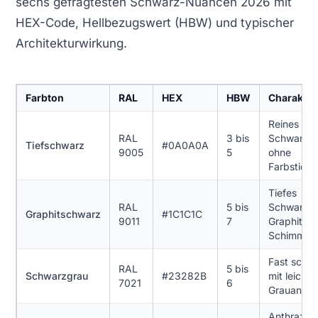
sechs gefragtesten Schwarz-Nuancen 2026 mit
HEX-Code, Hellbezugswert (HBW) und typischer
Architekturwirkung.
Farbton
RAL
HEX
HBW
Charakter
Reines
RAL
3 bis
Schwarz,
Tiefschwarz
#0A0A0A
9005
5
ohne
Farbstich
Tiefes
RAL
5 bis
Schwarz m
Graphitschwarz
#1C1C1C
9011
7
Graphit-
Schimmer
Fast schw
RAL
5 bis
Schwarzgrau
#23282B
mit leicht
7021
6
Grauanteil
Anthrazit 