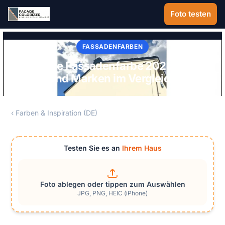
Zum Hauptinhalt springen
Foto testen
FASSADENFARBEN
Schwarze Fassadenfarbe 2026: 6 Töne
und Marken im Vergleich
‹ Farben & Inspiration (DE)
Testen Sie es an
Ihrem Haus
Foto ablegen oder tippen zum Auswählen
JPG, PNG, HEIC (iPhone)