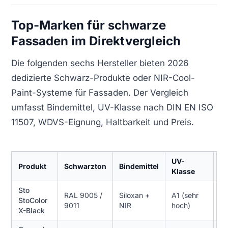
Top-Marken für schwarze
Fassaden im Direktvergleich
Die folgenden sechs Hersteller bieten 2026
dedizierte Schwarz-Produkte oder NIR-Cool-
Paint-Systeme für Fassaden. Der Vergleich
umfasst Bindemittel, UV-Klasse nach DIN EN ISO
11507, WDVS-Eignung, Haltbarkeit und Preis.
UV-
Produkt
Schwarzton
Bindemittel
W
Klasse
Sto
RAL 9005 /
Siloxan +
A1 (sehr
J
StoColor
9011
NIR
hoch)
bi
X-Black