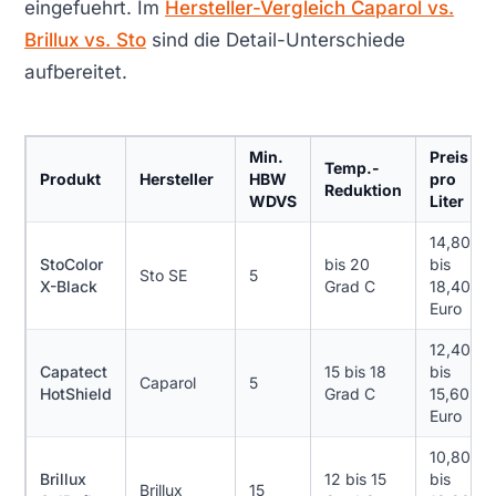
eingefuehrt. Im
Hersteller-Vergleich Caparol vs.
Brillux vs. Sto
sind die Detail-Unterschiede
aufbereitet.
Min.
Preis
Temp.-
Produkt
Hersteller
HBW
pro
Reduktion
WDVS
Liter
14,80
StoColor
bis 20
bis
Sto SE
5
X-Black
Grad C
18,40
Euro
12,40
Capatect
15 bis 18
bis
Caparol
5
HotShield
Grad C
15,60
Euro
10,80
Brillux
12 bis 15
bis
Brillux
15