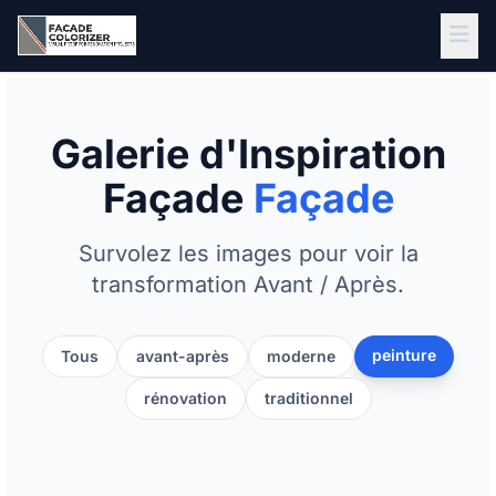
Aller au contenu principal
Galerie d'Inspiration
Façade
Façade
Survolez les images pour voir la
transformation Avant / Après.
peinture
Tous
avant-après
moderne
rénovation
traditionnel
APRÈS
AVANT
APRÈS
AVANT