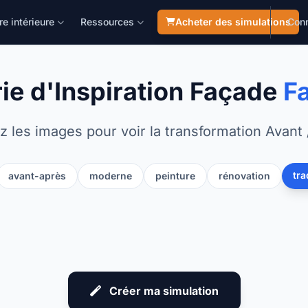
re intérieure
Ressources
Acheter des simulations
Con
ie d'Inspiration Façade
F
z les images pour voir la transformation Avant 
tra
avant-après
moderne
peinture
rénovation
APRÈS
AVANT
Créer ma simulation