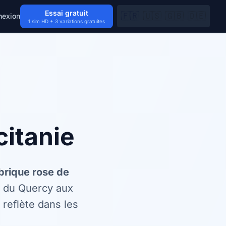
Essai gratuit
🇫🇷
🇺🇸
🇬🇧
🇩🇪
nexion
1 sim HD + 3 variations gratuites
itanie
brique rose de
s du Quercy aux
 reflète dans les