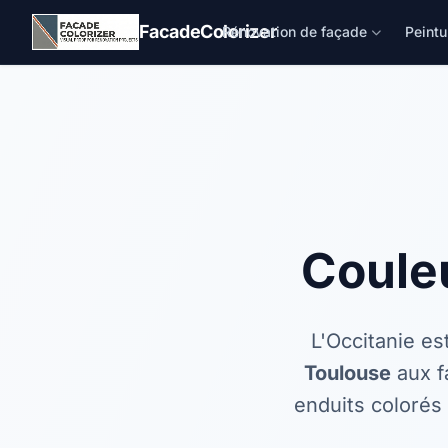
Aller au contenu principal
FacadeColorizer
Rénovation de façade
Peintu
Coule
L'Occitanie es
Toulouse
aux f
enduits colorés 