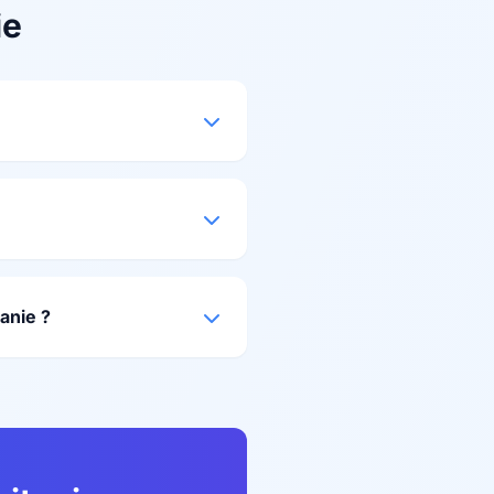
ie
anie ?