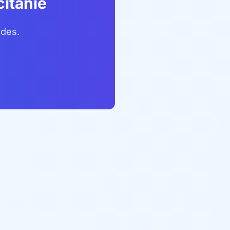
citanie
ndes.