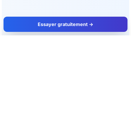
Essayer gratuitement →
FacadeColorizer
L'outil d'aide à la vente pour les artisans façadiers et peintres.
Produit
Ressources
Simulateur façade
Blog
Essai gratuit
Couleurs façade