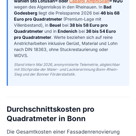
wählen Sto Lotusan® oder
Caparol AmphiSilan
® NQG
wegen des Algenrisikos in den Rheinauen. In
Bad
Godesberg
liegt die Preisspanne 2026 bei
46 bis 68
Euro pro Quadratmeter
(Premium-Lage mit
Villenbestand), in
Beuel
bei
38 bis 58 Euro pro
Quadratmeter
und in
Endenich
bei
36 bis 54 Euro
pro Quadratmeter
. Werte beziehen sich auf reine
Anstricharbeiten inklusive Gerüst, Material und Lohn
nach DIN 18363, ohne Stuckrestaurierung oder
WDVS.
Stand intern Mai 2026, anonymisierte Telemetrie, abgleichbar
mit Stichprobe der Maler- und Lackiererinnung Bonn-Rhein-
Sieg und der Bonner Förderstatistik.
Durchschnittskosten pro
Quadratmeter in Bonn
Die Gesamtkosten einer Fassadenrenovierung