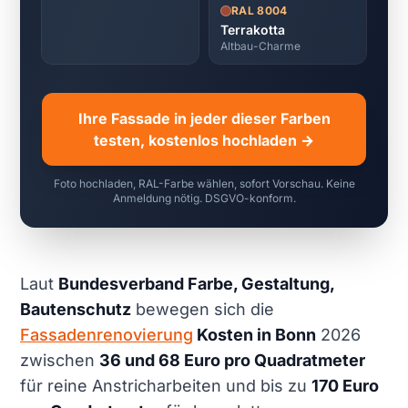
RAL 8004
Terrakotta
Altbau-Charme
Ihre Fassade in jeder dieser Farben
testen, kostenlos hochladen →
Foto hochladen, RAL-Farbe wählen, sofort Vorschau. Keine
Anmeldung nötig. DSGVO-konform.
Laut
Bundesverband Farbe, Gestaltung,
Bautenschutz
bewegen sich die
Fassadenrenovierung
Kosten in Bonn
2026
zwischen
36 und 68 Euro pro Quadratmeter
für reine Anstricharbeiten und bis zu
170 Euro