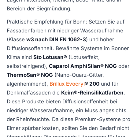
Bereich der Siegmündung.
Praktische Empfehlung für Bonn: Setzen Sie auf
Fassadenfarben mit niedriger Wasseraufnahme
(Klasse
w3 nach DIN EN 1062-3
) und hoher
Diffusionsoffenheit. Bewährte Systeme im Bonner
Klima sind
Sto Lotusan®
(Lotuseffekt,
selbstreinigend),
Caparol AmphiSilan® NQG
oder
ThermoSan® NQG
(Nano-Quarz-Gitter,
algenhemmend),
Brillux Evocryl
® 200
und für
Denkmalfassaden die
Keim®-Reinsilikatfarben
.
Diese Produkte bieten Diffusionsoffenheit bei
niedriger Wasseraufnahme, ein Muss angesichts
der Rheinfeuchte. Da diese Premium-Systeme pro
Eimer spürbar kosten, sollten Sie den Bedarf nicht
überschätzen: Die passende Litermenge für Ihre