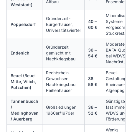
Altbau
Ensemblesch
Weststadt)
Mineralische
Gründerzeit-
40 –
Systeme
Poppelsdorf
Bürgerhäuser,
60 €
vorgeschrieb
Universitätsviertel
Stuckrestaur
Moderate Pre
Gründerzeit
36 –
BAFA-Quote 
Endenich
gemischt mit
54 €
bei WDVS-
Nachkriegsbau
Nachrüstung
Rechtsrhein-
Beuel-
Beuel (Beuel-
Gewachsen,
38 –
Gestaltungss
Mitte, Vilich,
Nachkriegsbau,
58 €
Rheinaue-
Pützchen)
Reihenhäuser
Algenpegel
Tannenbusch
Günstigste L
/
Großsiedlungen
36 –
fast immer mi
Medinghoven
1960er/1970er
52 €
WDVS und B
/ Auerberg
Förderung
Wenig