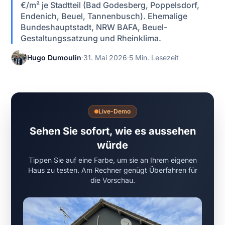
€/m² je Stadtteil (Bad Godesberg, Poppelsdorf,
Endenich, Beuel, Tannenbusch). Ehemalige
Bundeshauptstadt, NRW BAFA, Beuel-
Gestaltungssatzung und Rheinklima.
Hugo Dumoulin
·
31. Mai 2026
·
5 Min. Lesezeit
Live-Demo
Sehen Sie sofort, wie es aussehen
würde
Tippen Sie auf eine Farbe, um sie an Ihrem eigenen
Haus zu testen. Am Rechner genügt Überfahren für
die Vorschau.