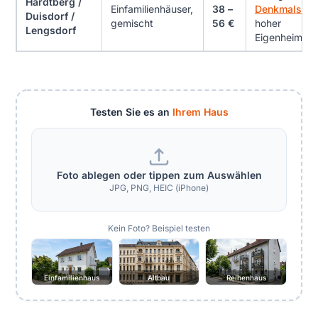
Hardtberg /
Einfamilienhäuser,
38 –
Denkmalschu
Duisdorf /
gemischt
56 €
hoher
Lengsdorf
Eigenheimante
Testen Sie es an
Ihrem Haus
Foto ablegen oder tippen zum Auswählen
JPG, PNG, HEIC (iPhone)
Kein Foto? Beispiel testen
Einfamilienhaus
Altbau
Reihenhaus