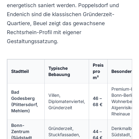
energetisch saniert werden. Poppelsdorf und
Endenich sind die klassischen Gründerzeit-
Quartiere, Beuel zeigt das gewachsene
Rechtsrhein-Profil mit eigener
Gestaltungssatzung.
Preis
Typische
Stadtteil
pro
Besonderhei
Bebauung
m²
Premium-Lag
Bad
Villen,
Bonn-Berlin-
Godesberg
46 –
Diplomatenviertel,
Wohnerbe,
(Plittersdorf,
68 €
Gründerzeit
Algenrisiko
Mehlem)
Rheinaue
Bonn-
Gründerzeit,
Denkmalbere
Zentrum
44 –
Stuckfassaden,
Südstadt, häu
(Südstadt,
64 €