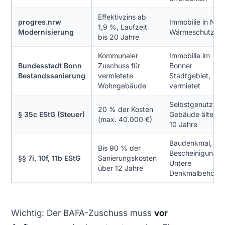
Effektivzins ab
progres.nrw
Immobilie in NRW
1,9 %, Laufzeit
Modernisierung
Wärmeschutzpa
bis 20 Jahre
Kommunaler
Immobilie im
Bundesstadt Bonn
Zuschuss für
Bonner
Bestandssanierung
vermietete
Stadtgebiet,
Wohngebäude
vermietet
Selbstgenutzt,
20 % der Kosten
§ 35c EStG (Steuer)
Gebäude älter al
(max. 40.000 €)
10 Jahre
Baudenkmal,
Bis 90 % der
Bescheinigung
§§ 7i, 10f, 11b EStG
Sanierungskosten
Untere
über 12 Jahre
Denkmalbehörd
Wichtig: Der BAFA-Zuschuss muss
vor