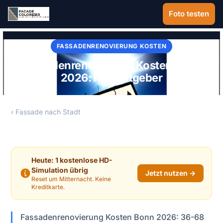
Zum Hauptinhalt springen
Foto testen
FASSADENRENOVIERUNG KOSTEN
Fassadenrenovierung Kosten Bonn
2026: Preisratgeber
‹ Fassade nach Stadt
Heute: 1 kostenlose HD-
Simulation übrig
Jetzt nutzen →
Reset um Mitternacht. Keine
Kreditkarte.
Fassadenrenovierung Kosten Bonn 2026: 36-68