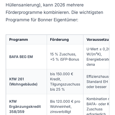
Hüllensanierung), kann 2026 mehrere
Förderprogramme kombinieren. Die wichtigsten
Programme für Bonner Eigentümer:
Programm
Förderung
Voraussetzung
U-Wert ≤ 0,20
15 % Zuschuss,
W/(m²K),
BAFA BEG EM
+5 % iSFP-Bonus
Energieberater
dena
bis 150.000 €
Effizienzhaus-
KfW 261
Kredit,
Standard EH 85
(Wohngebäude)
Tilgungszuschuss
oder besser
bis 25 %
Kombination mit
KfW
Bis 120.000 € pro
BAFA- oder KfW
Ergänzungskredit
Wohneinheit,
Zuschuss
358/359
zinsverbilligt
erforderlich