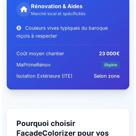
Rénovation & Aides
Marché local et spécificités
Couleurs vives typiques du baroque
niçois à respecter
Coût moyen chantier
23 000€
MaPrimeRénov
Éligible
Isolation Extérieure (ITE)
Selon zone
Pourquoi choisir
FacadeColorizer pour vos