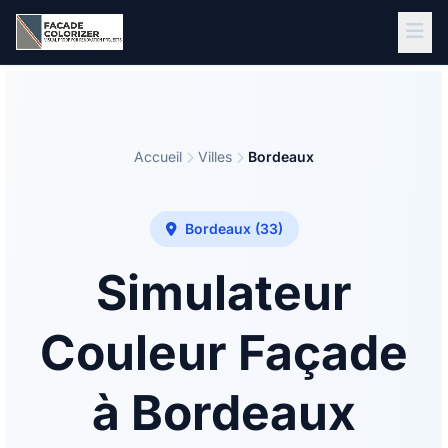
Aller au contenu principal
Accueil
Villes
Bordeaux
Bordeaux (33)
Simulateur
Couleur Façade
à Bordeaux