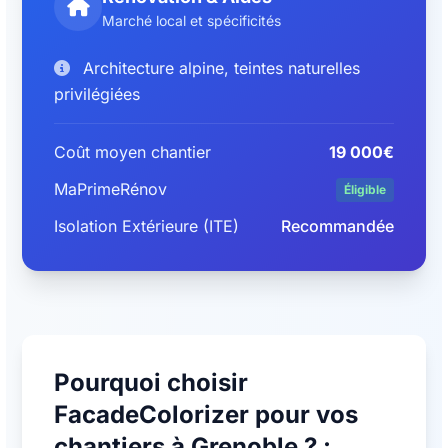
Marché local et spécificités
Architecture alpine, teintes naturelles
privilégiées
Coût moyen chantier
19 000€
MaPrimeRénov
Éligible
Isolation Extérieure (ITE)
Recommandée
Pourquoi choisir
FacadeColorizer pour vos
chantiers à Grenoble ? :