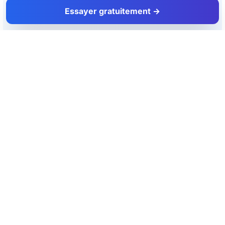
Essayer gratuitement →
FacadeColorizer
L'outil d'aide à la vente pour les artisans façadiers et peintres.
Produit
Ressources
Simulateur façade
Blog
Essai gratuit
Couleurs façade
Tarifs
Toutes les villes