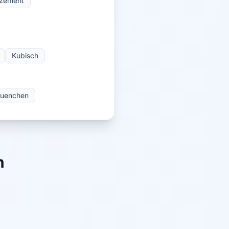
rzement
Kubisch
uenchen
n