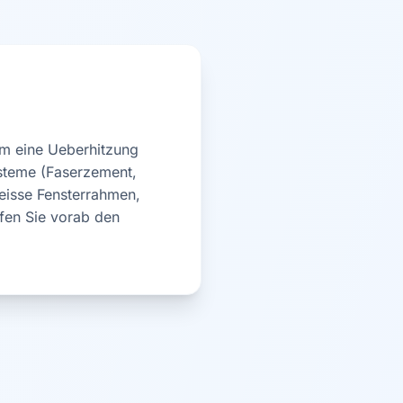
um eine Ueberhitzung
ysteme (Faserzement,
weisse Fensterrahmen,
efen Sie vorab den