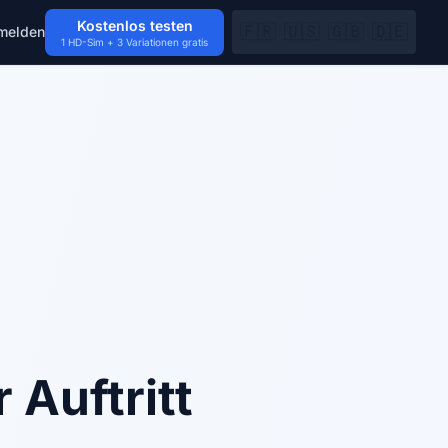
Kostenlos testen
🇫🇷
🇺🇸
🇬🇧
🇩🇪
melden
1 HD-Sim + 3 Variationen gratis
Auftritt