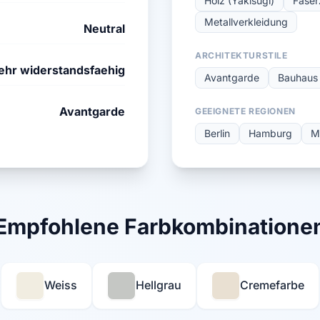
Holz (Yakisugi)
Fase
Metallverkleidung
Neutral
ARCHITEKTURSTILE
ehr widerstandsfaehig
Avantgarde
Bauhaus
Avantgarde
GEEIGNETE REGIONEN
Berlin
Hamburg
M
Empfohlene Farbkombinatione
Weiss
Hellgrau
Cremefarbe